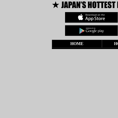
HOME
H