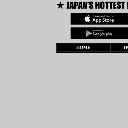
HOME
H