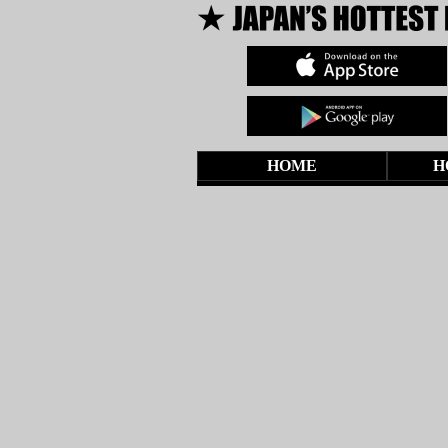
HOME
H