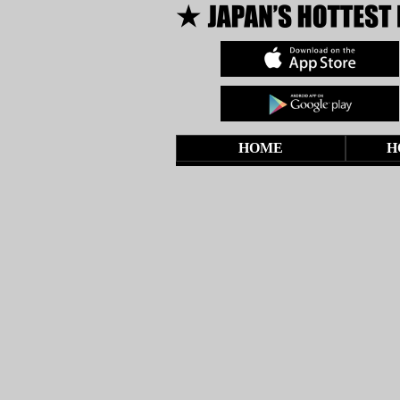
HOME
H