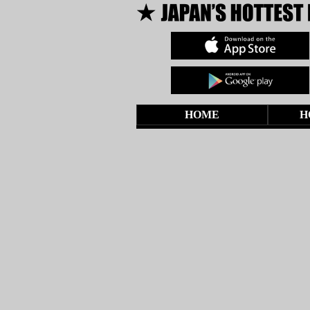
HOME
H