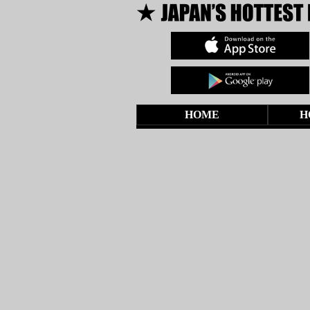
HOME
H