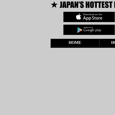
HOME
H