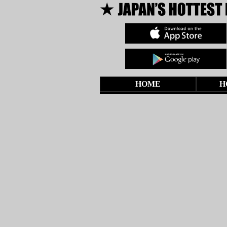
HOME
H