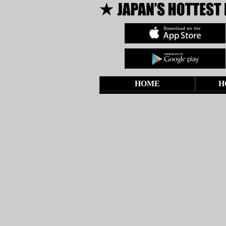
HOME
H