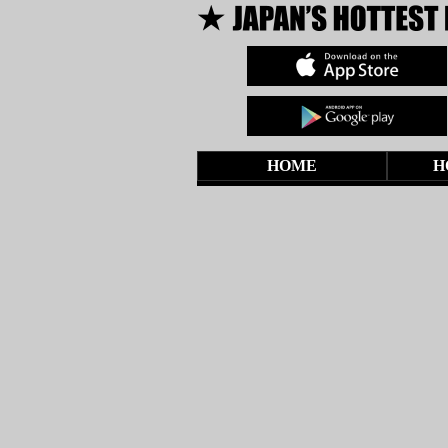
HOME
H