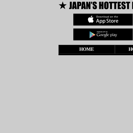
HOME
H