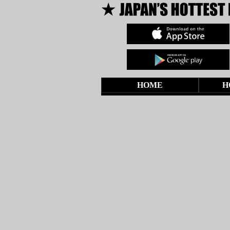
HOME
H