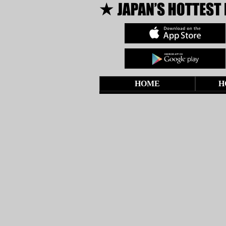
HOME
H