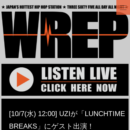
t
o
g
g
l
e
n
a
v
i
g
a
t
i
o
n
[10/7(水) 12:00] UZIが「LUNCHTIME
BREAKS」にゲスト出演！