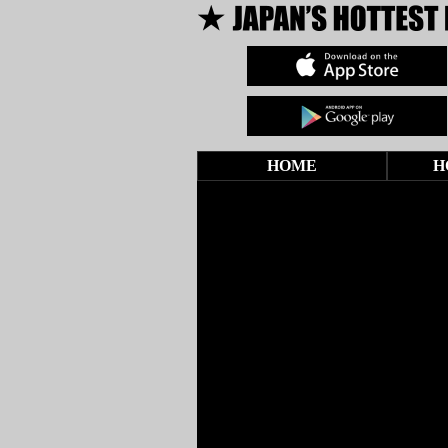
HOME
H