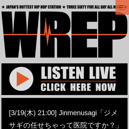
t
o
g
g
l
e
n
a
v
i
g
a
t
i
o
n
[3/19(木) 21:00] Jinmenusagi「ジメ
サギの任せちゃって医院ですか？」