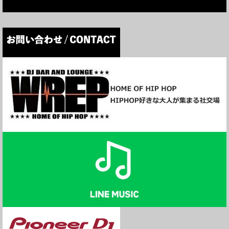
が2時間に放送時間拡大！
13時台は日替わりでDJ-MIXをお届けします！お楽しみに！
月曜 DJ BULLSET (大阪)
火曜 DJ TAMA a.k.a SPC FINEST (札幌)
水曜 DJ TATSUKI (東京)
木曜 DJ KEN-BO (東京)
金曜 1月のマンスリーゲストにDJ BEAT登場！
▼DJ BEAT プロフィール
1980年初頭よりHipHopに目覚めDJを始める。80年代の後半に
西麻布のクラブ「トロス」で行なわれたアンダーグラウンドの
DJコンテストに出場。この時DJ KRUSHと知り合うこととな
る。これをきっかけに原宿ホコ天にてDJ KRUSH,B FRESHなど
名だたるアーティストと共にDJパフォーマンスを始める。
1990年には「第1回DMCコンテスト」に出場。初出場で第3位
という快挙。彗星のごとくDJ界に現れ話題となる。 翌年の