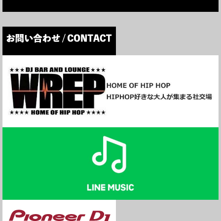
Ry-lax 新曲「I KNOW IT」を初オンエア！
曲の感想などはTwitterハッシュタグ #ロクレプ までお願いしま
す！
楽曲の詳細はこちら
http://p-vine.jp/news/20191119-180000