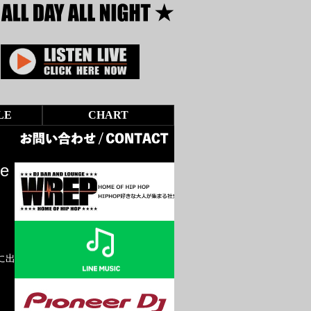
LE
CHART
e
e」に出演