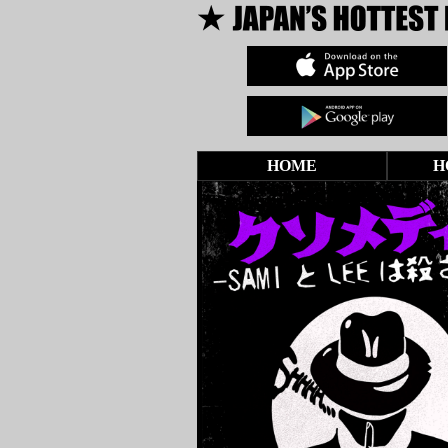
HOME
H