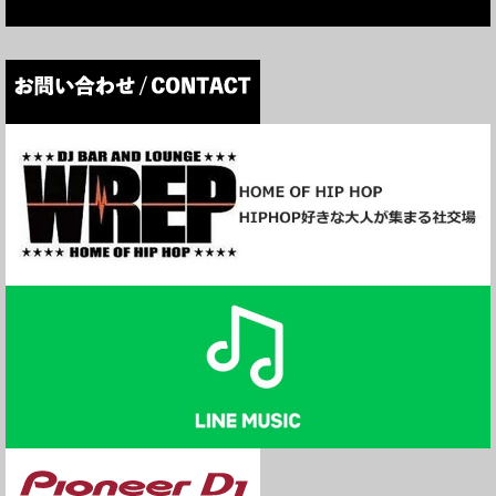
アルバムに参加しているMinami (CREAM)も一緒に番組に出演
しました！
KOWICHI
ニューアルバム「YOMIURI」
▼各社配信
https://linkco.re/M5qEgERY
▼CD
https://tower.jp/item/4955590/YOMIURI