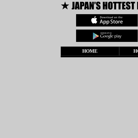
HOME
H